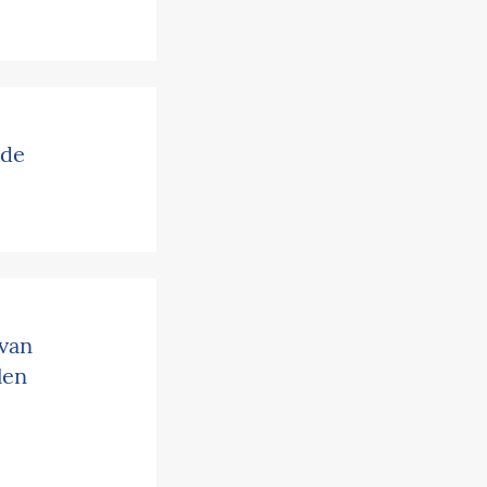
 de
 van
len