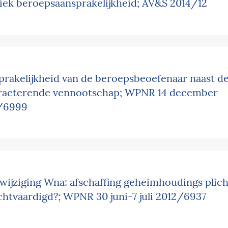
iek beroeps­aansprakelijkheid; AV&S 2014/12
prakelijkheid van de beroepsbeoefenaar naast d
racterende vennootschap; WPNR 14 december
/6999
wijziging Wna: afschaffing geheimhoudings plich
chtvaardigd?; WPNR 30 juni-7 juli 2012/6937