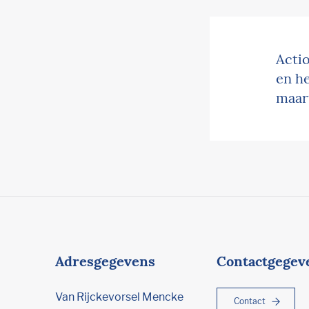
Actio
en h
maar
Adresgegevens
Contactgegev
Van Rijckevorsel Mencke
Contact