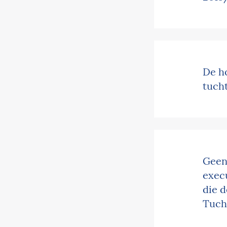
De ho
tucht
Geen
exec
die d
Tucht