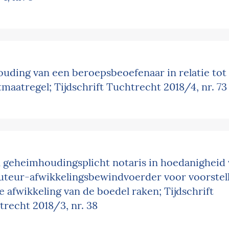
uding van een beroeps­beoefenaar in relatie tot
Home
01
maatregel; Tijdschrift Tuchtrecht 2018/4, nr. 73
Diensten
02
Advocaten
03
 geheimhoudingsplicht notaris in hoedanigheid
uteur-afwikkelings­bewindvoerder voor voorstel
Publicaties
04
e afwikkeling van de boedel raken; Tijdschrift
recht 2018/3, nr. 38
Contact
05