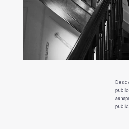
De adv
public
aanspr
public