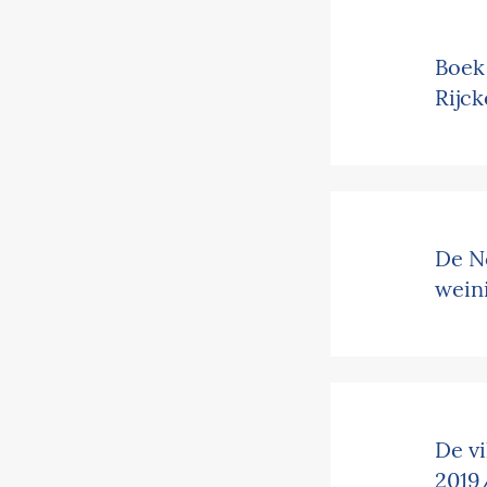
Boek 
Rijc
De No
weini
De vi
2019/