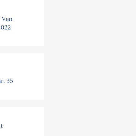
, Van
2022
r. 35
ht