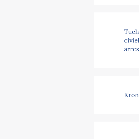
Tuch
civie
arres
Kron